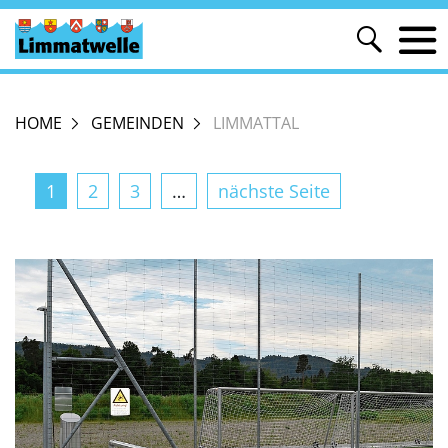
HOME
GEMEINDEN
LIMMATTAL
1
2
3
…
nächste Seite