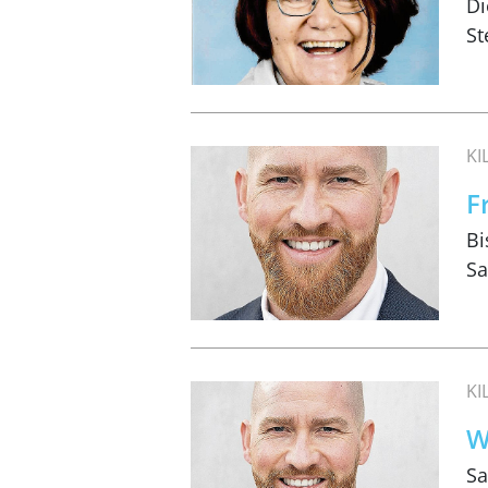
Di
St
K
F
Bi
Sa
K
W
Sa