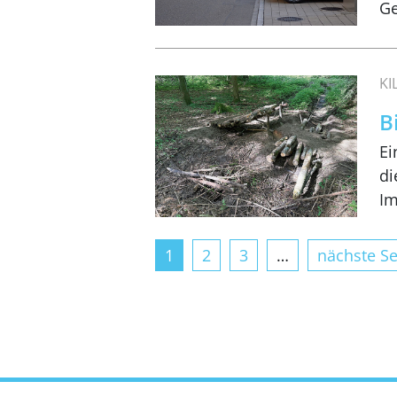
Ge
K
B
Ei
di
Im
1
2
3
…
nächste Se