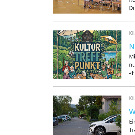
D
K
N
Mi
nu
«F
K
W
Ei
Tr