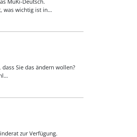
das MuKi-Deutsch.
t, was wichtig ist in…
n
d, dass Sie das ändern wollen?
hl…
inderat zur Verfügung.