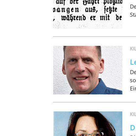
De
St
K
L
De
so
Ei
K
D