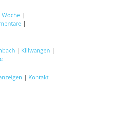
er Woche
mentare
enbach
Killwangen
e
anzeigen
Kontakt