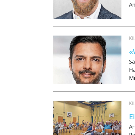
Am
K
«
Sa
Ha
Mi
K
E
An
Re