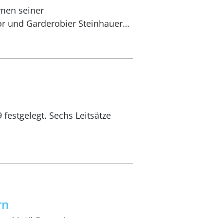
hmen seiner
or und Garderobier Steinhauer…
 festgelegt. Sechs Leitsätze
rn