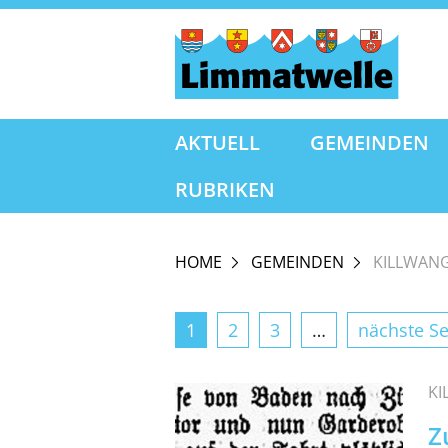
AKTUELL
GEMEINDEN
RUBRIKEN
HOME
GEMEINDEN
KILLWAN
1
2
3
…
nächste Se
K
Z