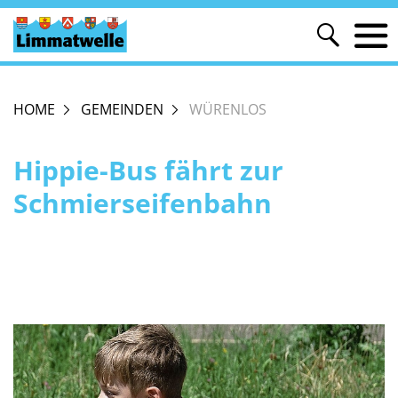
HOME
GEMEINDEN
WÜRENLOS
Hippie-Bus fährt zur
Schmierseifenbahn