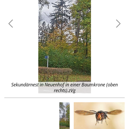
en
I
Sekundärnest in Neuenhof in einer Baumkrone (oben
rechts).zVg